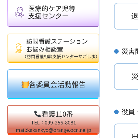
災害
●
各委員会活動報告
役員
●
看護110番
TEL：099-256-8081
mail:kakankyo@orange.ocn.ne.jp