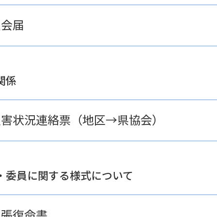
退会届
関係
災害状況連絡票（地区→県協会）
・委員に関する様式について
出張復命書