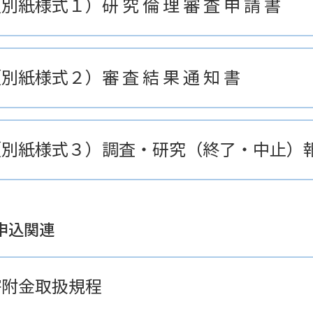
別紙様式１）研 究 倫 理 審 査 申 請 書
別紙様式２）審 査 結 果 通 知 書
（別紙様式３）調査・研究（終了・中止）
申込関連
寄附金取扱規程