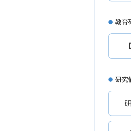
教育
●
研究
●