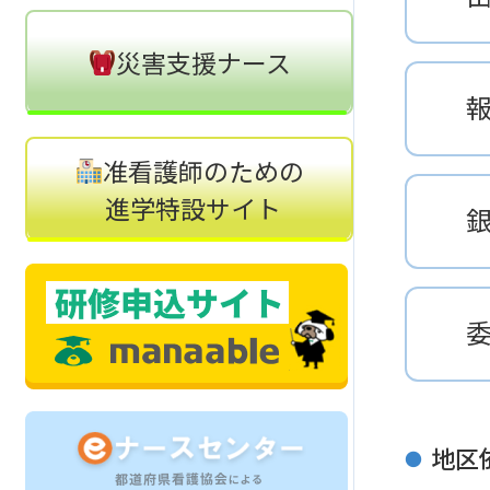
災害支援ナース
准看護師のための
進学特設サイト
地区
●