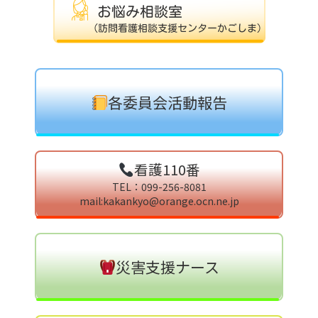
各委員会活動報告
看護110番
TEL：099-256-8081
mail:kakankyo@orange.ocn.ne.jp
災害支援ナース