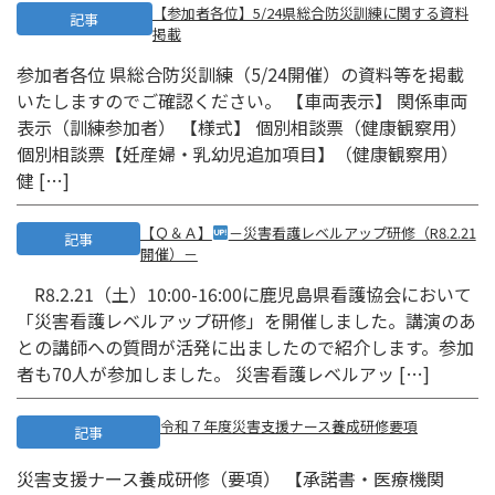
【参加者各位】5/24県総合防災訓練に関する資料
記事
掲載
参加者各位 県総合防災訓練（5/24開催）の資料等を掲載
いたしますのでご確認ください。 【車両表示】 関係車両
表示（訓練参加者） 【様式】 個別相談票（健康観察用）
個別相談票【妊産婦・乳幼児追加項目】（健康観察用）
健 […]
【Ｑ＆Ａ】
－災害看護レベルアップ研修（R8.2.21
記事
開催）－
R8.2.21（土）10:00-16:00に鹿児島県看護協会において
「災害看護レベルアップ研修」を開催しました。講演のあ
との講師への質問が活発に出ましたので紹介します。参加
者も70人が参加しました。 災害看護レベルアッ […]
令和７年度災害支援ナース養成研修要項
記事
災害支援ナース養成研修（要項） 【承諾書・医療機関