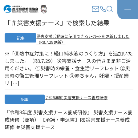
「＃災害支援ナース」で検索した結果
災害支援活動時に使用できるﾘｰﾌﾚｯﾄを更新しました
記事
（R8.7.29更新）
※「⑥熱中症対策に！経口補水液のつくり方」を追加いた
しました。（R8.7.29） 災害支援ナースの皆さま是非ご活
用ください。 ①災害時の栄養・食生活リーフレット ②災
害時の衛生管理リーフレット ③赤ちゃん，妊婦・授産婦
リ […]
令和8年度 災害支援ナース養成研修
記事
『令和8年度 災害支援ナース養成研修』 災害支援ナース養
成研修（要項） 【承諾・申込書】R8災害支援ナース養成
研修 ＃災害支援ナース