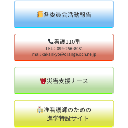
各委員会活動報告
看護110番
TEL：099-256-8081
mail:kakankyo@orange.ocn.ne.jp
災害支援ナース
准看護師のための
進学特設サイト