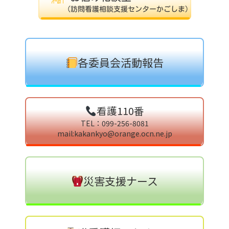
各委員会活動報告
看護110番
TEL：099-256-8081
mail:kakankyo@orange.ocn.ne.jp
災害支援ナース