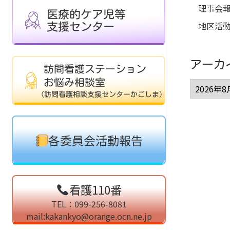
理事会
地区活
アーカ
各委員会活動報告
看護110番
TEL：099-256-8081
mail:kakankyo@orange.ocn.ne.jp