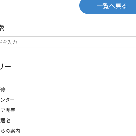
一覧へ戻る
索
リー
せ
研修
センター
ケア児等
護居宅
からの案内