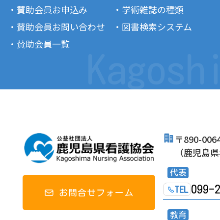
・賛助会員お申込み
・学術雑誌の種類
・賛助会員お問い合わせ
・図書検索システム
・賛助会員一覧
Kagosh
〒890-0
（鹿児島県
代表
099-
TEL
お問合せフォーム
教育