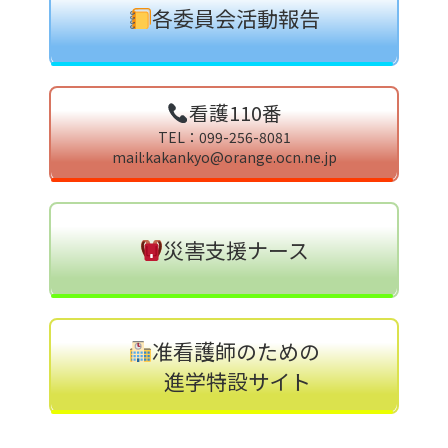
各委員会活動報告
看護110番
TEL：099-256-8081
mail:kakankyo@orange.ocn.ne.jp
災害支援ナース
准看護師のための
進学特設サイト