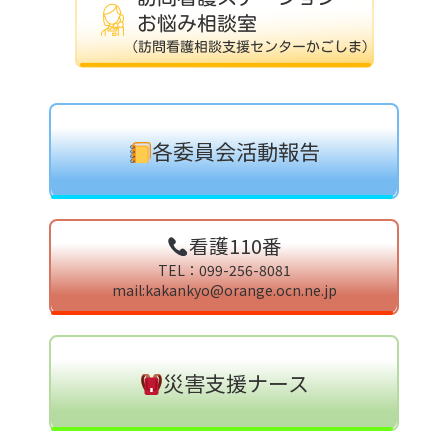
各委員会活動報告
看護110番
TEL：099-256-8081
mail:kakankyo@orange.ocn.ne.jp
災害支援ナース