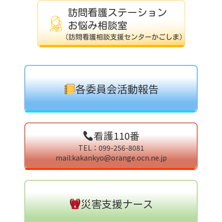
各委員会活動報告
看護110番
TEL：099-256-8081
mail:kakankyo@orange.ocn.ne.jp
災害支援ナース