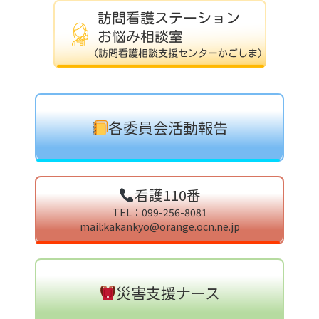
各委員会活動報告
看護110番
TEL：099-256-8081
mail:kakankyo@orange.ocn.ne.jp
災害支援ナース