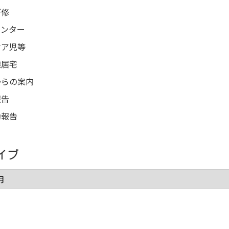
研修
センター
ケア児等
護居宅
からの案内
報告
動報告
イブ