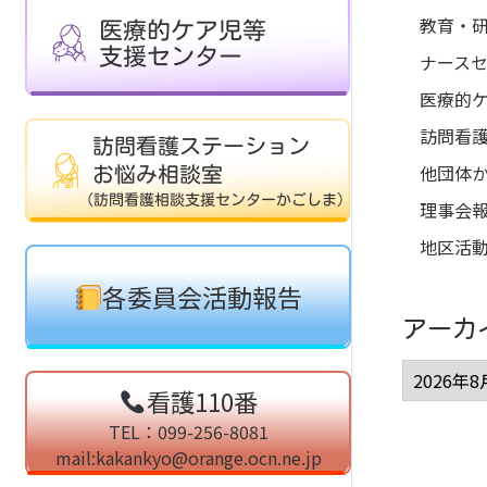
教育・
ナース
医療的
訪問看
他団体
理事会
地区活
各委員会活動報告
アーカ
看護110番
TEL：099-256-8081
mail:kakankyo@orange.ocn.ne.jp