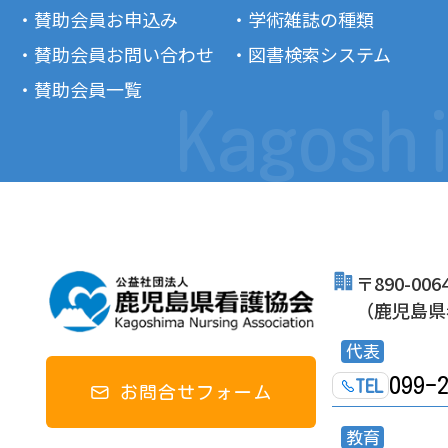
・賛助会員お申込み
・学術雑誌の種類
・賛助会員お問い合わせ
・図書検索システム
・賛助会員一覧
Kagosh
〒890-0
（鹿児島県
代表
099-
TEL
お問合せフォーム
教育