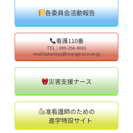
各委員会活動報告
看護110番
TEL：099-256-8081
mail:kakankyo@orange.ocn.ne.jp
災害支援ナース
准看護師のための
進学特設サイト