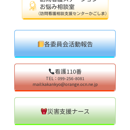
各委員会活動報告
看護110番
TEL：099-256-8081
mail:kakankyo@orange.ocn.ne.jp
災害支援ナース